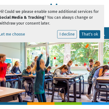
Hi! Could we please enable some additional services for
Social Media & Tracking
? You can always change or
withdraw your consent later.
Toggle navi
Let me choose
I decline
That's ok